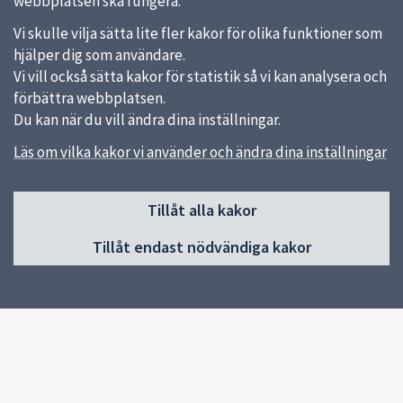
webbplatsen ska fungera.
Vi skulle vilja sätta lite fler kakor för olika funktioner som
hjälper dig som användare.
Vi vill också sätta kakor för statistik så vi kan analysera och
förbättra webbplatsen.
Du kan när du vill ändra dina inställningar.
Läs om vilka kakor vi använder och ändra dina inställningar
Sidfot
Tillåt alla kakor
Huvudmeny
Tillåt endast nödvändiga kakor
Start
Om förskolan
Verksamhet & pedagogik
Kontakt
Jobba hos oss