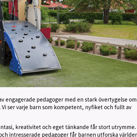
 av engagerade pedagoger med en stark övertygelse om
s. Vi ser varje barn som kompetent, nyfiket och fullt av
ntasi, kreativitet och eget tänkande får stort utrymme.
ch intresserade pedagoger får barnen utforska världe