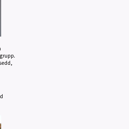
h
 grupp.
 sedd,
ed