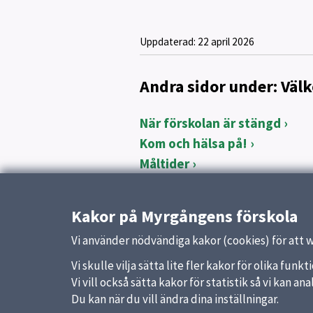
Uppdaterad:
22 april 2026
Andra sidor under: Väl
När förskolan är stängd
Kom och hälsa på!
Måltider
Samarbete med vårdnadshavar
Våra lärmiljöer
Kakor på Myrgångens förskola
När kan barnet vara på försk
Vi använder nödvändiga kakor (cookies) för att 
Vi skulle vilja sätta lite fler kakor för olika fu
Vi vill också sätta kakor för statistik så vi kan 
Du kan när du vill ändra dina inställningar.