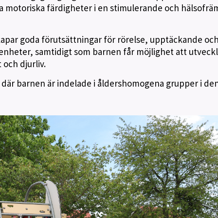
na motoriska färdigheter i en stimulerande och hälsofr
kapar goda förutsättningar för rörelse, upptäckande oc
nheter, samtidigt som barnen får möjlighet att utveck
 och djurliv.
r där barnen är indelade i åldershomogena grupper i d