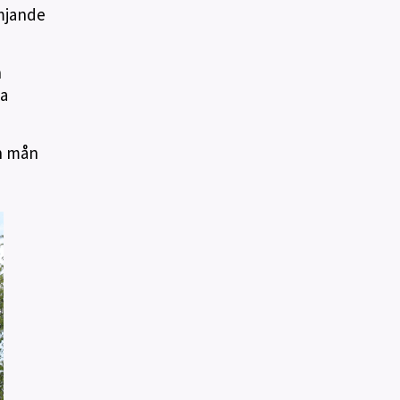
ämjande
h
la
en mån