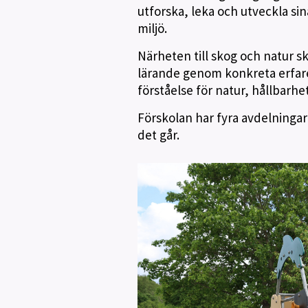
utforska, leka och utveckla si
miljö.
Närheten till skog och natur s
lärande genom konkreta erfare
förståelse för natur, hållbarhet
Förskolan har fyra avdelninga
det går.