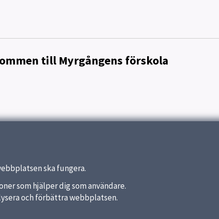
kommen till Myrgångens förskola
e - för barnets bästa
olan
webbplatsen ska fungera.
nktioner som hjälper dig som användare.
analysera och förbättra webbplatsen.